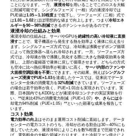
ことになります​。一方、
液浸冷却
を用いることでこのロスを大幅
に削減可能です。シングルフェーズ（一相）式の液浸冷却では
PUE値は
1.05～1.10程度
まで低下し、ツーフェーズ（二相）式で
は
1.01～1.02
とほぼ理想的な値まで向上します​。つまり
冷却エネ
ルギーを90～98%削減
できるポテンシャルがあるのです。
液浸冷却の仕組みと効果
液浸冷却の仕組みは、サーバやGPUを
絶縁性の高い冷却液に直接
浸す
ことで、電子機器から発生する熱を効率よく液体に伝え去り
ます。シングルフェーズ方式では、冷却液は沸騰せずポンプ循環
によって熱交換器へ送られ冷却されます。一方、ツーフェーズ方
式では、冷却液が熱で沸騰し気化する際に大きな熱吸収効果を発
揮し、上部の凝縮器で液体に戻して循環させます。どちらの方式
も空冷に比べ熱伝導効率が桁違いに高く、
サーバ内部のファンや
大規模空調設備を不要
にできます。その結果、例えば
シングルフ
ェーズ浸漬でPUE=1.03
を達成したケースでは、従来比でデータ
センター全体の消費電力を
32%削減
できています​。ツーフェーズ
の場合は若干効率が良く、PUE=1.01台も実現されています​。実
際、日本国内でもKDDIなどが液浸冷却コンテナの実証実験を行
い、**従来比43%の消費電力削減（PUE=1.07）
や、さらには
冷
却電力94%削減（PUE=1.05）**といった顕著な成果を報告して
います​。
コスト効果
電力効率の向上
はそのまま運用コスト削減に直結します。データ
センターの電力コストのうち、冷却が占める割合は30～40%にも
達していたため​、液浸冷却によりこれを数%程度まで圧縮できれ
ば、電気料金の大幅な節減となります。また冷却ファン停止によ