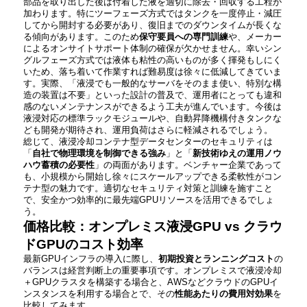
部品を取り出した後は付着した液を適切に除去・回収する工程が
加わります。特にツーフェーズ方式ではタンクを一度停止・減圧
してから開封する必要があり、復旧までのダウンタイムが長くな
る傾向があります​。このため
保守要員への専門訓練
や、メーカー
によるオンサイトサポート体制の確保が欠かせません​。幸いシン
グルフェーズ方式では液体も粘性の高いものが多く揮発もしにく
いため、落ち着いて作業すれば難易度は徐々に低減してきていま
す。実際、「液浸でも一般的なサーバをそのまま使い、特別な構
造の装置は不要」といった設計の普及で、運用者にとっても違和
感のないメンテナンスができるよう工夫が進んでいます。今後は
液浸対応の標準ラックモジュールや、自動昇降機構付きタンクな
ども開発が期待され、運用負荷はさらに軽減されるでしょう。
総じて、液浸冷却コンテナ型データセンターのセキュリティは
「
自社で物理環境を制御できる強み
」と「
新技術ゆえの運用ノウ
ハウ蓄積の必要性
」の両面があります。ベンチャー企業であって
も、小規模から開始し徐々にスケールアップできる柔軟性がコン
テナ型の魅力です。適切なセキュリティ対策と訓練を施すこと
で、安全かつ効率的に最先端GPUリソースを活用できるでしょ
う。
価格比較：オンプレミス液浸GPU vs クラウ
ドGPUのコスト効率
最新GPUインフラの導入に際し、
初期投資とランニングコスト
の
バランスは経営判断上の重要事項です。オンプレミスで液浸冷却
＋GPUクラスタを構築する場合と、AWSなどクラウドのGPUイ
ンスタンスを利用する場合とで、その
性能あたりの費用対効果
を
比較してみます。