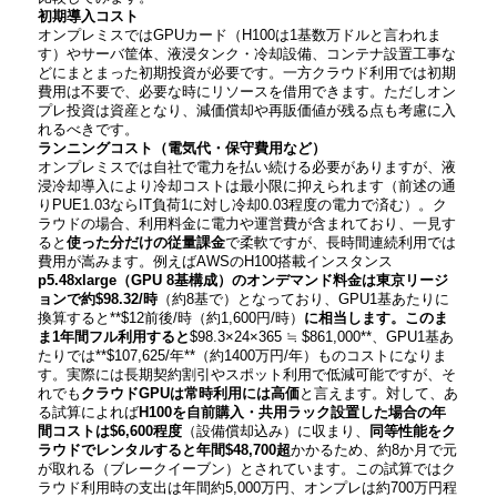
初期導入コスト
オンプレミスではGPUカード（H100は1基数万ドルと言われま
す）やサーバ筐体、液浸タンク・冷却設備、コンテナ設置工事な
どにまとまった初期投資が必要です。一方クラウド利用では初期
費用は不要で、必要な時にリソースを借用できます。ただしオン
プレ投資は資産となり、減価償却や再販価値が残る点も考慮に入
れるべきです。
ランニングコスト（電気代・保守費用など）
オンプレミスでは自社で電力を払い続ける必要がありますが、液
浸冷却導入により冷却コストは最小限に抑えられます（前述の通
りPUE1.03ならIT負荷1に対し冷却0.03程度の電力で済む）。ク
ラウドの場合、利用料金に電力や運営費が含まれており、一見す
ると
使った分だけの従量課金
で柔軟ですが、長時間連続利用では
費用が嵩みます。例えばAWSのH100搭載インスタンス
p5.48xlarge（GPU 8基構成）のオンデマンド料金は東京リージ
ョンで約$98.32/時
（約8基で）となっており、GPU1基あたりに
換算すると**$12前後/時（約1,600円/時）
に相当します。このま
ま1年間フル利用すると
$98.3×24×365 ≒ $861,000**、GPU1基あ
たりでは**$107,625/年**（約1400万円/年）ものコストになりま
す。実際には長期契約割引やスポット利用で低減可能ですが、そ
れでも
クラウドGPUは常時利用には高価
と言えます。対して、あ
る試算によれば
H100を自前購入・共用ラック設置した場合の年
間コストは$6,600程度
（設備償却込み）に収まり、
同等性能をク
ラウドでレンタルすると年間$48,700超
かかるため、約8か月で元
が取れる（ブレークイーブン）とされています。この試算ではク
ラウド利用時の支出は年間約5,000万円、オンプレは約700万円程