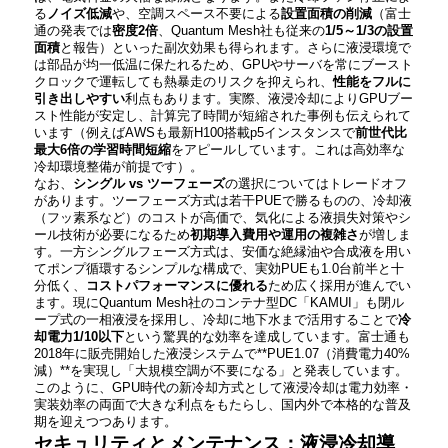
る
ノイズ低減
や、空調スペース不要による
設置面積の削減
（富士
通の発表では
密度2倍
、Quantum Mesh社も従来の
1/5～1/3の設置
面積
と報告​）といった副次効果も得られます。さらに液浸環境で
は部品が均一低温に保たれるため、GPUやサーバを常にブースト
クロックで運転しても熱暴走のリスクを抑えられ、
性能をフルに
引き出しやすい
利点もあります。実際、液浸冷却によりGPUブー
スト性能が安定し、計算完了時間が短縮された事例も伝えられて
います（例えばAWSも最新H100搭載p5インスタンスで
前世代比
最大6倍の学習時間短縮
をアピールしています。これは高効率な
冷却環境整備が前提です）。
なお、
シングル vs ツーフェーズ
の選択についてはトレードオフ
があります。ツーフェーズ方式は若干PUEで勝るものの​、冷却液
（フッ素系など）のコストが高価で、気化による液損失対策やシ
ール技術が必要になるため
初期導入費用や運用の複雑さ
が増しま
す​。一方シングルフェーズ方式は、安価な絶縁油や合成液を用い
てポンプ循環するシンプルな構成で、実効PUEも1.0台前半と十
分低く、
コストパフォーマンスに優れる
ため広く採用が進んでい
ます。現にQuantum Mesh社のコンテナ型DC「KAMUI」も閉ル
ープ式の一相液浸を採用し、冷却に地下水まで活用することで
冷
却電力1/10以下
という驚異的な効率を達成しています。富士通も
2018年に販売開始した液浸システムで**PUE1.07（消費電力40%
減）**を実現し「大規模空調が不要になる」と発表しています​。
このように、GPU時代の新冷却方式として液浸冷却は電力効率・
実装効率の両面で大きな利点をもたらし、国内外で本格的な普及
期を迎えつつあります。
セキュリティとメンテナンス：液浸冷却導