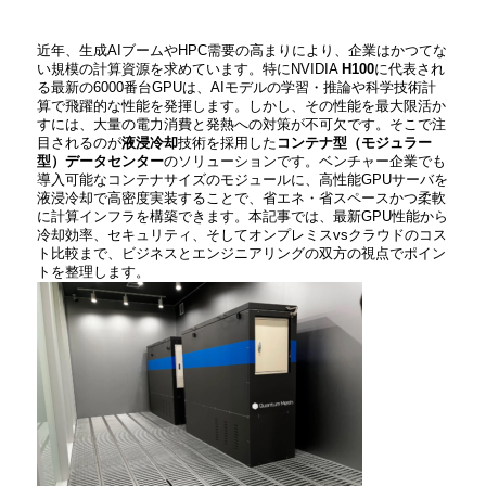
近年、生成AIブームやHPC需要の高まりにより、企業はかつてな
い規模の計算資源を求めています。特にNVIDIA
H100
に代表され
る最新の6000番台GPUは、AIモデルの学習・推論や科学技術計
算で飛躍的な性能を発揮します。しかし、その性能を最大限活か
すには、大量の電力消費と発熱への対策が不可欠です。そこで注
目されるのが
液浸冷却
技術を採用した
コンテナ型（モジュラー
型）データセンター
のソリューションです。ベンチャー企業でも
導入可能なコンテナサイズのモジュールに、高性能GPUサーバを
液浸冷却で高密度実装することで、省エネ・省スペースかつ柔軟
に計算インフラを構築できます。本記事では、最新GPU性能から
冷却効率、セキュリティ、そしてオンプレミスvsクラウドのコス
ト比較まで、ビジネスとエンジニアリングの双方の視点でポイン
トを整理します。