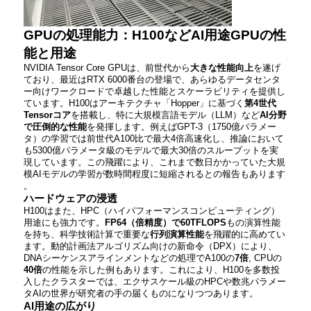
GPUの処理能力：H100などAI用途GPUの性
能と用途
NVIDIA Tensor Core GPUは、前世代から
大きな性能向上
を遂げ
ており、最近はRTX 6000番台の登場で、あらゆるデータセンタ
ー向けワークロードで卓越した性能とスケーラビリティを提供し
ています。H100はアーキテクチャ「Hopper」に基づく
第4世代
Tensorコア
を搭載し、特に大規模言語モデル（LLM）など
AI分野
で圧倒的な性能
を発揮します。例えばGPT-3（1750億パラメー
タ）の学習では前世代A100比で最大4倍高速化し、推論において
も5300億パラメータ級のモデルで最大30倍のスループットを実
現しています​。この飛躍により、これまで数日かかっていた大規
模AIモデルの学習が数時間程度に短縮されるとの報告もあります​
。
ハードウェアの浸透
H100はまた、HPC（ハイパフォーマンスコンピューティング）
用途にも強力です。
FP64（倍精度）で60TFLOPS
もの演算性能
を持ち、科学技術計算で重要な
行列演算性能
を飛躍的に高めてい
ます。動的計画法アルゴリズム向けの新命令（DPX）により、
DNAシーケンスアラインメントなどの処理でA100の
7倍
, CPUの
40倍
の性能を示した例もあります。これにより、H100を多数投
入したクラスターでは、エクサスケール級のHPCや数兆パラメー
タAIの世界が研究者の手の届くものになりつつあります。
AI用途の広がり