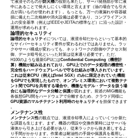
て液浸そのものが
防火槽
の役割も果たし、サーバ発熱部が常に液
中にあることで発火しにくい環境と言えます（油の場合でも引火
点が高いものが使われます）。もっとも、万一の液漏れや容器破
損に備えた二次格納や消火設備は必要であり、コンプライアンス
上の安全基準（例えばIEEEやJEITAの標準など）に沿った設計・
運用が求められます。
論理的セキュリティ
論理的セキュリティ
については、液浸冷却だからといって基本的
なサイバーセキュリティ要件が変わるわけではありません。ラッ
クやサーバ構成が変わっても、ネットワークの防御やアクセス制
御、データ暗号化といった対策は従来通り必要です。ただ、
H100のような最新GPUには
Confidential Computing（機密計
算）機能が組み込まれており、GPU上でのデータ処理の機密性・
完全性をハードウェアレベルで守る仕組みが導入されています​。
これは従来CPU（例えばIntel SGX）のみに限定されていた機能
をGPUでも実現したもので、オンプレミス環境において複数テナ
ント間でGPUを共有する場合や、機微なモデル・データを扱う場
合にも論理的なデータ分離と保護
が図れます。前述のMIG機能も
各仮想GPU間をハードウェアで分離するため、クラウド同様に
GPU資源のマルチテナント利用時のセキュリティ
を担保できます​
。
メンテナンス性
メンテナンス性
の観点では、液浸冷却導入によっていくつか新た
な課題も生じます。まず、機器の増設や交換作業時にはサーバを
液体から引き上げる必要があり、従来ラックから抜き差しするよ
り手間がかかります。作業者は耐油性の手袋や保護具を着用し、