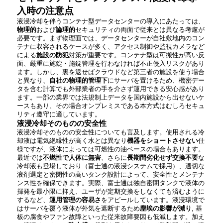
入時の注意点
液浸冷却を伴うコンテナ型データセンターの導入にあたっては、
物理的
および
論理的
セキュリティの両面で従来とは異なる考慮が
必要です。まず物理面では、データセンターが自社敷地内のコン
テナに収容されるケースが多く、アクセス制御や監視カメラなど
による
施設の防犯
対策が重要です。コンテナ型は可搬性が高い反
面、厳重に施錠・施錠管理を行わなければ不正侵入リスクがあり
ます。しかし、裏を返せばクラウドなど第三者の施設を使う場合
と異なり、
自社の物理的管理下
にサーバを置けるため、機密デー
タを含む計算でも外部業者の手を介さず運用できる安心感があり
ます​。一部の業界では法規制上データを国内施設から出せないケ
ースもあり、その場合オンプレミスである本方式はむしろセキュ
リティ遵守に適しています。
液浸冷却そのものの安全性
液浸冷却そのものの安全性についても言及します。使用される冷
却液は電気絶縁性が高く水とは異なり
機器をショートさせない
仕
様ですが、液体によっては可燃性の油ベースの場合もあります。
最近では
不燃性で人体に無害
、さらに
長期間劣化せず交換不要
な
冷却液も登場しており（富士通の液浸システムで採用）、適切な
液剤選定と密閉性の高いタンク設計によって、安全性とメンテナ
ンス性を確保できます。実際、富士通は独自密閉タンクで液体の
揮発を最小限に抑え、ユーザが定期交換をしなくても済むように
するなど、
運用管理の容易さ
をアピールしています​。液浸環境で
はサーバを覆う液体が外気を遮断するため
塵埃の影響が減り
, 基
板の腐食やファン故障といった従来故障要因も低減します。加え