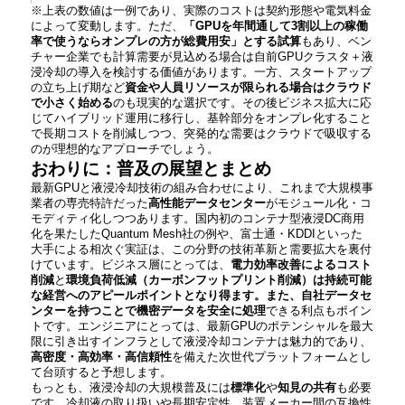
※上表の数値は一例であり、実際のコストは契約形態や電気料金
によって変動します。ただ、
「GPUを年間通して3割以上の稼働
率で使うならオンプレの方が総費用安」とする試算
もあり、ベン
チャー企業でも計算需要が見込める場合は自前GPUクラスタ＋液
浸冷却の導入を検討する価値があります。一方、スタートアップ
の立ち上げ期など
資金や人員リソースが限られる場合はクラウド
で小さく始める
のも現実的な選択です。その後ビジネス拡大に応
じてハイブリッド運用に移行し、基幹部分をオンプレ化すること
で長期コストを削減しつつ、突発的な需要はクラウドで吸収する
のが理想的なアプローチでしょう​。
おわりに：普及の展望とまとめ
最新GPUと液浸冷却技術の組み合わせにより、これまで大規模事
業者の専売特許だった
高性能データセンター
がモジュール化・コ
モディティ化しつつあります。国内初のコンテナ型液浸DC商用
化を果たしたQuantum Mesh社の例や、富士通・KDDIといった
大手による相次ぐ実証は、この分野の技術革新と需要拡大を裏付
けています。ビジネス層にとっては、
電力効率改善によるコスト
削減
と
環境負荷低減（カーボンフットプリント削減）は持続可能
な経営へのアピールポイントとなり得ます。また、自社データセ
ンターを持つことで機密データを安全に処理
できる利点もポイン
トです。エンジニアにとっては、最新GPUのポテンシャルを最大
限に引き出すインフラとして液浸冷却コンテナは魅力的であり、
高密度・高効率・高信頼性
を備えた次世代プラットフォームとし
て台頭すると予想します。
もっとも、液浸冷却の大規模普及には
標準化
や
知見の共有
も必要
です。冷却液の取り扱いや長期安定性、装置メーカー間の互換性