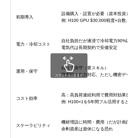
設備購入・設置が必要（資本投資）
初期導入
例: H100 GPU $30,000程度​×台数
自社負担だが液浸で冷却電力90%以上削
電力・冷却コスト
電気代は長期契約で安価安定
自社で保守（要スキル）
運用・保守
障害時も自力対応。ただし機密データ
スクロールできます
高：高負荷連続利用で費用対効果良
コスト効率
例: H100×1を5年間フル活用するとクラ
機材増設に時間・費用（だが計画的拡
スケーラビリティ
余剰資産は遊休になる恐れ