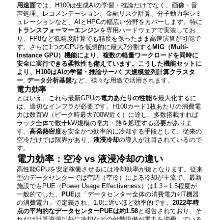
用途面
では、H100は生成AIの学習・推論だけでなく、画像・音
声処理、レコメンデーション、金融リスク計算、分子動力学シミ
ュレーションなど、AIとHPCの幅広い分野をカバーします。特に
トランスフォーマーエンジン
を専用ハードウェアで実装してお
り、FP8など低精度計算でも精度を保ったまま高速演算が可能で
す​​。さらに1つのGPUを仮想的に最大7分割する
MIG（Multi-
Instance GPU）機能により、複数の軽量ワークロードを同時に
安全に実行できる柔軟性も備えています。こうした機能セットに
より、H100はAIの学習・推論サーバ
,
大規模並列計算クラスタ
ー
,
データ分析基盤
など、様々な用途で活用されます。
電力効率
とはいえ、これら最新GPUの
電力あたりの性能
を最大化するに
は、適切なインフラが必要です。H100カード1枚あたりの消費電
力は数百W（ピーク時最大700W近く）に達し、多数搭載すれば
ラック全体で数十kW規模の電力・熱を処理する必要がありま
す。
高発熱密度
を安全かつ効率的に冷却する手段として、従来の
空冷だけでは限界があり、
液浸冷却
の導入が注目されているので
す。
電力効率：空冷 vs 液浸冷却の違い
高性能GPUを安定稼働させるには冷却効率が鍵となります。従来
型のデータセンターでは空調（空冷）による冷却が主流で、最新
施設でもPUE（Power Usage Effectiveness）は1.3～1.5程度が
一般的でした。
PUE
は「データセンター全体の消費電力÷IT機器
の消費電力」で定義され、1.0に近いほど効率的です。
2022年時
点の平均的なデータセンターPUEは約1.58
と報告されており、そ
れだけ計算資源以外に冷却などの付帯設備が電力を消費している