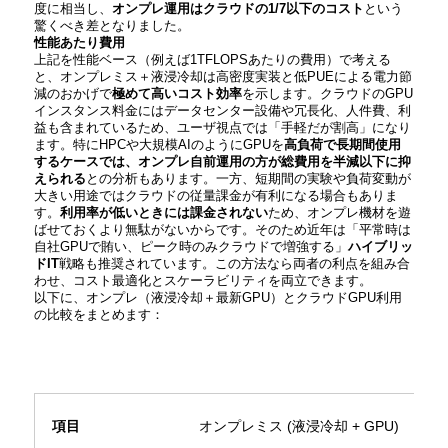
度に相当し、
オンプレ運用はクラウドの1/7以下のコスト
という
驚くべき差となりました。
性能あたり費用
上記を性能ベース（例えば1TFLOPSあたりの費用）で考える
と、オンプレミス＋液浸冷却は高密度実装と低PUEによる電力節
減のおかげで
極めて高いコスト効率
を示します。クラウドのGPU
インスタンス料金にはデータセンター設備や冗長化、人件費、利
益も含まれているため、ユーザ視点では「手軽だが割高」になり
ます。特にHPCや大規模AIのようにGPUを
高負荷で長期間使用
するケースでは、オンプレ自前運用の方が総費用を半減以下に抑
えられる
との分析もあります。一方、短期間の実験や負荷変動が
大きい用途ではクラウドの従量課金が有利になる場合もありま
す。
利用率が低いときには課金されない
ため、オンプレ機材を遊
ばせておくより無駄がないからです。そのため近年は「平常時は
自社GPUで賄い、ピーク時のみクラウドで増強する」
ハイブリッ
ドIT
戦略も推奨されています​。この方法なら両者の利点を組み合
わせ、コスト最適化とスケーラビリティを両立できます。
以下に、オンプレ（液浸冷却＋最新GPU）とクラウドGPU利用
の比較をまとめます：
項目
オンプレミス (液浸冷却 + GPU)