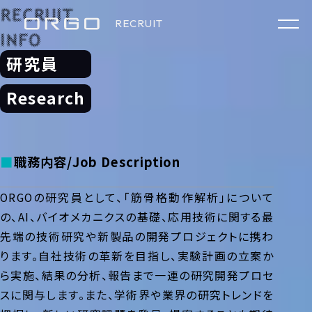
R
E
C
R
U
I
T
RECRUIT
I
N
F
O
研究員
TOP
Research
MISSION
職務内容
Job Description
BUSINESS
ORGOの研究員として、「筋骨格動作解析」について
VISION
の、AI、バイオメカニクスの基礎、応用技術に関する最
先端の技術研究や新製品の開発プロジェクトに携わ
ります。自社技術の革新を目指し、実験計画の立案か
CULTURE
ら実施、結果の分析、報告まで一連の研究開発プロセ
スに関与します。また、学術界や業界の研究トレンドを
VALUE