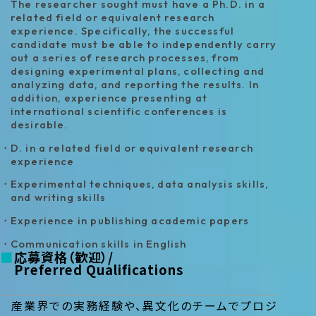
The researcher sought must have a Ph.D. in a
related field or equivalent research
experience. Specifically, the successful
candidate must be able to independently carry
out a series of research processes, from
designing experimental plans, collecting and
analyzing data, and reporting the results. In
addition, experience presenting at
international scientific conferences is
desirable.
D. in a related field or equivalent research
experience
Experimental techniques, data analysis skills,
and writing skills
Experience in publishing academic papers
Communication skills in English
応募資格（歓迎）
Preferred Qualifications
産業界での実務経験や、異文化のチームでプロジ