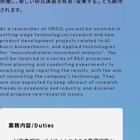
把握し、新しい研究課題を発見・提案することも期待
されます。
JOB OPENING
As a researcher at ORGO, you will be involved in
cutting-edge technological research and new
product development projects related to AI,
basic biomechanics, and applied technologies
for “musculoskeletal movement analysis”. You
will be involved in a series of R&D processes
from planning and conducting experiments to
analyzing and reporting the results, with the aim
of innovating the company's technology. They
are also expected to keep abreast of research
trends in academia and industry, and discover
and propose new research issues.
業務内容
Duties